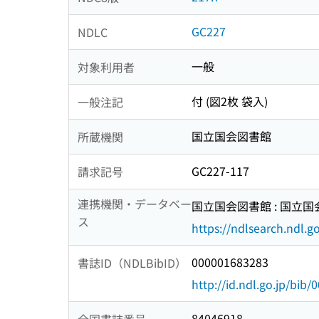
GC227
NDLC
一般
対象利用者
付 (図2枚 袋入)
一般注記
国立国会図書館
所蔵機関
GC227-117
請求記号
連携機関・データベー
国立国会図書館 : 国立
ス
https://ndlsearch.ndl.go
000001683283
書誌ID（NDLBibID）
http://id.ndl.go.jp/bib
84046918
全国書誌番号