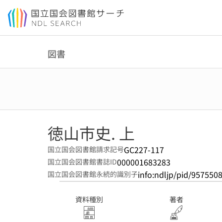
本文へ移動
図書
徳山市史. 上
GC227-117
国立国会図書館請求記号
000001683283
国立国会図書館書誌ID
info:ndljp/pid/957550
国立国会図書館永続的識別子
資料種別
著者