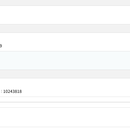
9
10243818
：