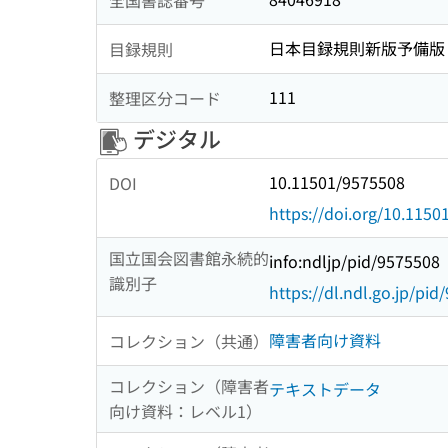
日本目録規則新版予備版
目録規則
111
整理区分コード
デジタル
10.11501/9575508
DOI
https://doi.org/10.115
国立国会図書館永続的
info:ndljp/pid/9575508
識別子
https://dl.ndl.go.jp/pi
障害者向け資料
コレクション（共通）
コレクション（障害者
テキストデータ
向け資料：レベル1）