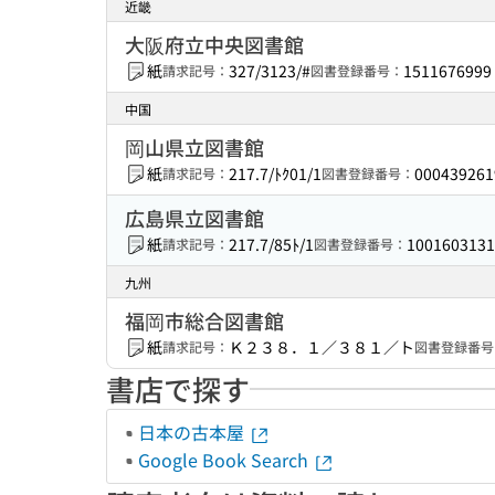
近畿
大阪府立中央図書館
紙
327/3123/#
1511676999
請求記号：
図書登録番号：
中国
岡山県立図書館
紙
217.7/ﾄｸ01/1
000439261
請求記号：
図書登録番号：
広島県立図書館
紙
217.7/85ﾄ/1
1001603131
請求記号：
図書登録番号：
九州
福岡市総合図書館
紙
Ｋ２３８．１／３８１／ト
請求記号：
図書登録番号
書店で探す
日本の古本屋
Google Book Search