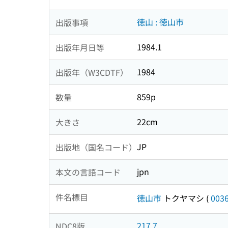
徳山 : 徳山市
出版事項
1984.1
出版年月日等
1984
出版年（W3CDTF）
859p
数量
22cm
大きさ
JP
出版地（国名コード）
jpn
本文の言語コード
件名標目
徳山市
トクヤマシ
(
003
217.7
NDC8版