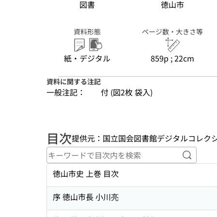
図書
徳山市
資料形態
ページ数・大きさ等
紙・デジタル
859p ; 22cm
資料に関する注記
一般注記：
付 (図2枚 袋入)
目次
提供元：国立国会図書館デジタルコレク
キーワ
徳山市史 上巻 目次
序 徳山市長 小川亮