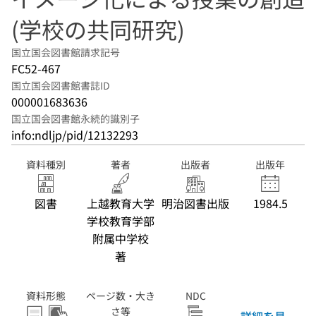
(学校の共同研究)
国立国会図書館請求記号
FC52-467
国立国会図書館書誌ID
000001683636
国立国会図書館永続的識別子
info:ndljp/pid/12132293
資料種別
著者
出版者
出版年
図書
上越教育大学
明治図書出版
1984.5
学校教育学部
附属中学校
著
資料形態
ページ数・大き
NDC
さ等
詳細を見