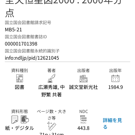
点
国立国会図書館請求記号
MB5-21
国立国会図書館書誌ID
000001701398
国立国会図書館永続的識別子
info:ndljp/pid/12621045
資料種別
著者
出版者
出版年
図書
広瀬秀雄, 中
誠文堂新光社
1984.9
野繁 共著
資料形態
ページ数・大き
NDC
さ等
詳細を見
る
紙・デジタル
443.8
71p ; 31cm