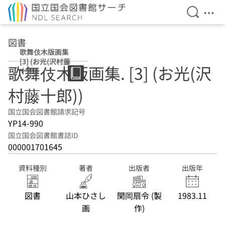
検索を開
メニ
本文へ移動
図書
歌舞伎木版画集
[3] (お光(沢村藤
歌舞伎木版画集. [3] (お光(沢
十郎))
村藤十郎))
国立国会図書館請求記号
YP14-990
国立国会図書館書誌ID
000001701645
資料種別
著者
出版者
出版年
図書
山本ひさし
関岡扇令 (製
1983.11
画
作)