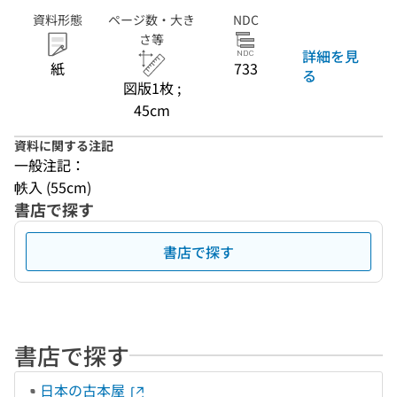
資料形態
ページ数・大き
NDC
さ等
詳細を見
紙
733
る
図版1枚 ;
45cm
資料に関する注記
一般注記：
帙入 (55cm)
書店で探す
書店で探す
書店で探す
日本の古本屋