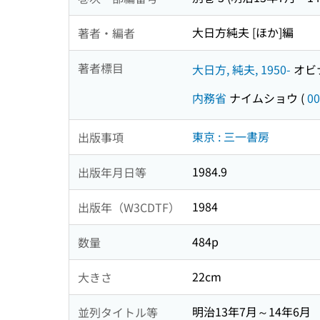
大日方純夫 [ほか]編
著者・編者
著者標目
大日方, 純夫, 1950-
オビナ
内務省
ナイムショウ
(
00
東京 : 三一書房
出版事項
1984.9
出版年月日等
1984
出版年（W3CDTF）
484p
数量
22cm
大きさ
明治13年7月～14年6月
並列タイトル等