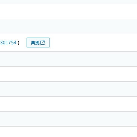
301754
)
典拠