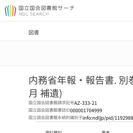
本文へ移動
図書
内務省年報・報告書. 別巻 
月 補遺)
AZ-333-21
国立国会図書館請求記号
000001704999
国立国会図書館書誌ID
info:ndljp/pid/119298
国立国会図書館永続的識別子
資料種別
著者