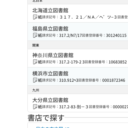
北日本
北海道立図書館
紙
３１７．２１／ＮＡ／ヘ゛ツ−３
請求記号：
図書登
福島県立図書館
紙
317.2/N7/17
301240115
請求記号：
図書登録番号：
関東
神奈川県立図書館
紙
317.2-179-2 3
10683852
請求記号：
図書登録番号：
横浜市立図書館
紙
310.912ﾍ3
0001872346
請求記号：
図書登録番号：
九州
大分県立図書館
紙
317.2-83-別－３
000002
請求記号：
図書登録番号：
書店で探す