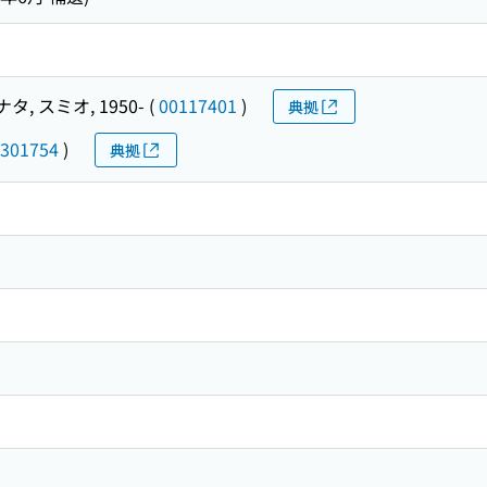
タ, スミオ, 1950-
(
00117401
)
典拠
301754
)
典拠