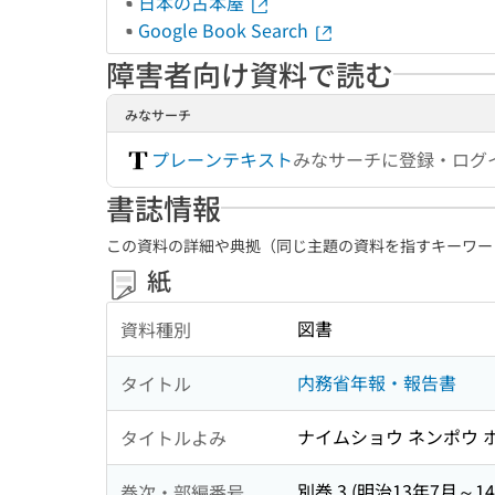
日本の古本屋
Google Book Search
障害者向け資料で読む
みなサーチ
プレーンテキスト
みなサーチに登録・ログ
書誌情報
この資料の詳細や典拠（同じ主題の資料を指すキーワー
紙
図書
資料種別
内務省年報・報告書
タイトル
ナイムショウ ネンポウ 
タイトルよみ
別巻 3 (明治13年7月～1
巻次・部編番号