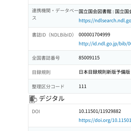
連携機関・データベー
国立国会図書館 : 国立
ス
https://ndlsearch.ndl.go
000001704999
書誌ID（NDLBibID）
http://id.ndl.go.jp/bib
85009115
全国書誌番号
日本目録規則新版予備版
目録規則
111
整理区分コード
デジタル
10.11501/11929882
DOI
https://doi.org/10.115