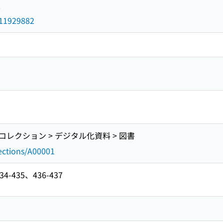
2
d/11929882
レクション > デジタル化資料 > 図書
lections/A00001
-435、436-437