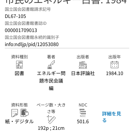
国立国会図書館請求記号
DL67-105
国立国会図書館書誌ID
000001709013
国立国会図書館永続的識別子
info:ndljp/pid/12053080
資料種別
著者
出版者
出版年
図書
エネルギー問
日本評論社
1984.10
題市民会議
編
資料形態
ページ数・大き
NDC
さ等
詳細を見
る
紙・デジタル
501.6
192p ; 21cm