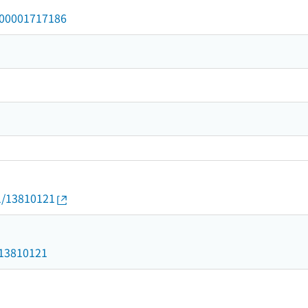
/000001717186
01/13810121
1
d/13810121