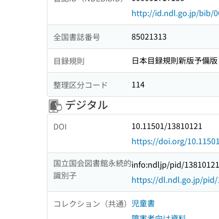
http://id.ndl.go.jp/bib
85021313
全国書誌番号
日本目録規則新版予備版
目録規則
114
整理区分コード
デジタル
10.11501/13810121
DOI
https://doi.org/10.115
国立国会図書館永続的
info:ndljp/pid/1381012
識別子
https://dl.ndl.go.jp/pi
児童書
コレクション（共通）
障害者向け資料