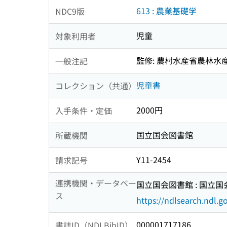
613 : 農業基礎学
NDC9版
児童
対象利用者
監修: 農村水産省農林水
一般注記
児童書
コレクション（共通）
2000円
入手条件・定価
国立国会図書館
所蔵機関
Y11-2454
請求記号
連携機関・データベー
国立国会図書館 : 国立
ス
https://ndlsearch.ndl.go
000001717186
書誌ID（NDLBibID）