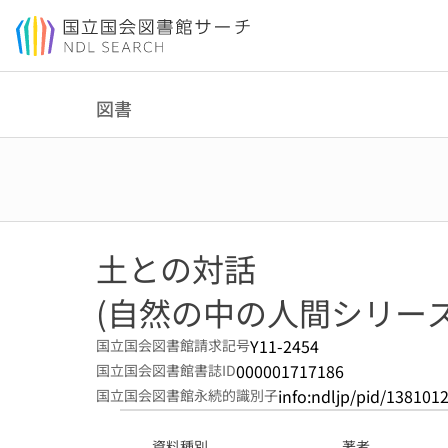
本文へ移動
図書
土との対話
(自然の中の人間シリーズ ;
Y11-2454
国立国会図書館請求記号
000001717186
国立国会図書館書誌ID
info:ndljp/pid/138101
国立国会図書館永続的識別子
資料種別
著者