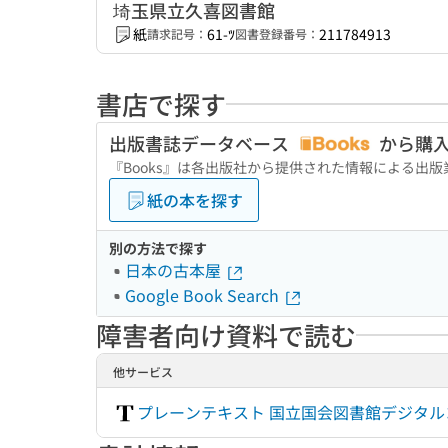
埼玉県立久喜図書館
紙
61-ﾂ
211784913
請求記号：
図書登録番号：
書店で探す
出版書誌データベース
から購
『Books』は各出版社から提供された情報による出
紙の本を探す
別の方法で探す
日本の古本屋
Google Book Search
障害者向け資料で読む
他サービス
プレーンテキスト 国立国会図書館デジタ