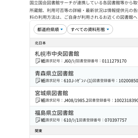
国立国会図書館サーチが連携している各図書館等から取
所蔵館、利用可否等の詳細・最新状況は情報提供元の各
料の利用方法は、ご自身が利用されるお近くの図書館
北日本
札幌市中央図書館
紙
J60/ｼ/
0111279170
請求記号：
図書登録番号：
青森県立図書館
紙
610J-ｼｾﾞﾝﾉ-(1)
1020085
請求記号：
図書登録番号：
宮城県図書館
紙
J408/1985.2
100231839
請求記号：
図書登録番号：
福島県立図書館
紙
610/ｼ/1
070397757
請求記号：
図書登録番号：
関東