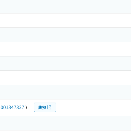
(
001347327
)
典拠