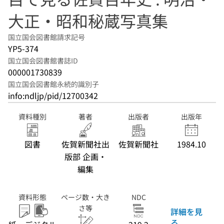
大正・昭和秘蔵写真集
国立国会図書館請求記号
YP5-374
国立国会図書館書誌ID
000001730839
国立国会図書館永続的識別子
info:ndljp/pid/12700342
資料種別
著者
出版者
出版年
図書
佐賀新聞社出
佐賀新聞社
1984.10
版部 企画・
編集
資料形態
ページ数・大き
NDC
さ等
詳細を見
る