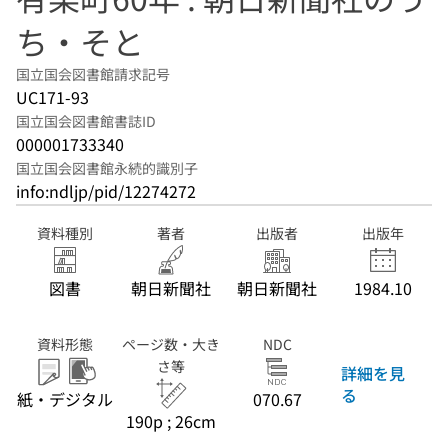
ち・そと
国立国会図書館請求記号
UC171-93
国立国会図書館書誌ID
000001733340
国立国会図書館永続的識別子
info:ndljp/pid/12274272
資料種別
著者
出版者
出版年
図書
朝日新聞社
朝日新聞社
1984.10
資料形態
ページ数・大き
NDC
さ等
詳細を見
る
紙・デジタル
070.67
190p ; 26cm