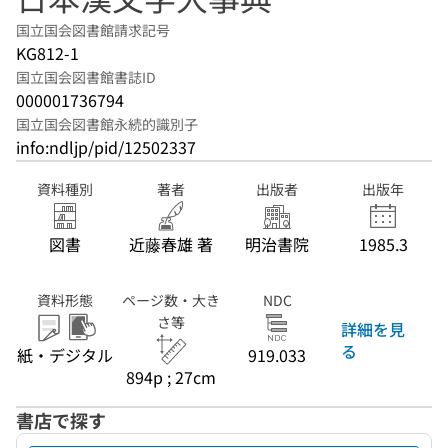
国立国会図書館請求記号
KG812-1
国立国会図書館書誌ID
000001736794
国立国会図書館永続的識別子
info:ndljp/pid/12502337
資料種別
著者
出版者
出版年
図書
近藤春雄 著
明治書院
1985.3
資料形態
ページ数・大き
NDC
さ等
詳細を見
る
紙・デジタル
919.033
894p ; 27cm
書店で探す