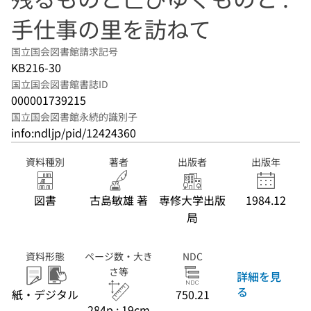
手仕事の里を訪ねて
国立国会図書館請求記号
KB216-30
国立国会図書館書誌ID
000001739215
国立国会図書館永続的識別子
info:ndljp/pid/12424360
資料種別
著者
出版者
出版年
図書
古島敏雄 著
専修大学出版
1984.12
局
資料形態
ページ数・大き
NDC
さ等
詳細を見
る
紙・デジタル
750.21
284p ; 19cm