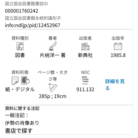
国立国会図書館書誌ID
000001760242
国立国会図書館永続的識別子
info:ndljp/pid/12452967
資料種別
著者
出版者
出版年
図書
片桐洋一 著
新典社
1985.8
資料形態
ページ数・大き
NDC
さ等
詳細を見
る
紙・デジタル
911.132
285p ; 19cm
資料に関する注記
一般注記：
伊勢の肖像あり
書店で探す