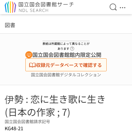
検索を開
メニ
本文へ移動
図書
表紙は所蔵館によって異なることが
ヘルプページへのリンク
あります
国立国会図書館館内限定公開
収録元データベースで確認する
国立国会図書館デジタルコレクション
伊勢 : 恋に生き歌に生き
(日本の作家 ; 7)
国立国会図書館請求記号
KG48-21