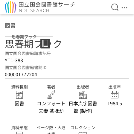
検索を開
メニ
本文へ移動
図書
思春期ブック
思春期ブック
国立国会図書館請求記号
YT1-383
国立国会図書館書誌ID
000001772204
資料種別
著者
出版者
出版年
図書
コンフォート
日本点字図書
1984.5
夫妻 著ほか
館 (製作)
資料形態
ページ数・大き
コレクション