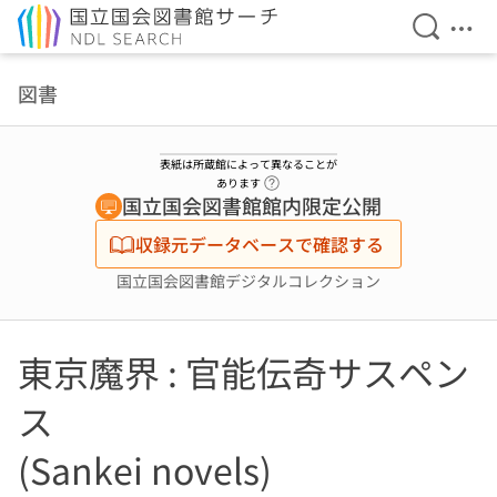
検索を開
メニ
本文へ移動
図書
表紙は所蔵館によって異なることが
ヘルプページへのリンク
あります
国立国会図書館館内限定公開
収録元データベースで確認する
国立国会図書館デジタルコレクション
東京魔界 : 官能伝奇サスペン
ス
(Sankei novels)