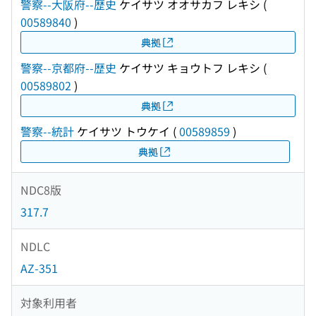
警察--大阪府--歴史
ケイサツ オオサカフ レキシ
(
00589840
)
典拠
警察--京都府--歴史
ケイサツ キョウトフ レキシ
(
00589802
)
典拠
警察--統計
ケイサツ トウケイ
(
00589859
)
典拠
NDC8版
317.7
NDLC
AZ-351
対象利用者