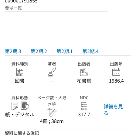
000001791855
巻号一覧
第2期.3
第2期.2
第2期.1
第2期.4
資料種別
著者
出版者
出版年
図書
-
柏書房
1986.4
資料形態
ページ数・大き
NDC
さ等
詳細を見
る
紙・デジタル
317.7
4冊 ; 38cm
資料に関する注記