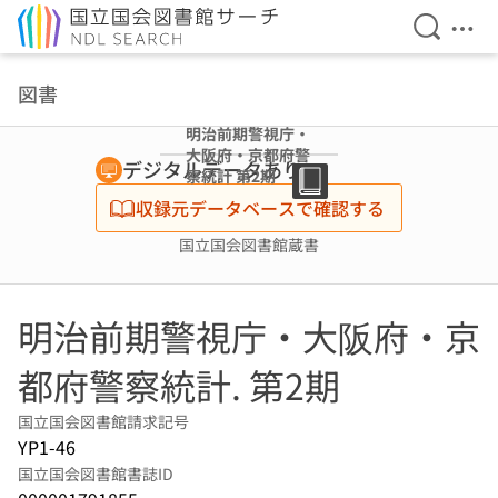
検索を開
メニ
本文へ移動
図書
明治前期警視庁・
大阪府・京都府警
デジタルデータあり
察統計 第2期
収録元データベースで確認する
国立国会図書館蔵書
明治前期警視庁・大阪府・京
都府警察統計. 第2期
国立国会図書館請求記号
YP1-46
国立国会図書館書誌ID