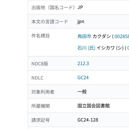
JP
出版地（国名コード）
jpn
本文の言語コード
件名標目
角田市
カクダシ
(
00285
石川 (氏)
イシカワ (シ)
(
212.3
NDC8版
GC24
NDLC
一般
対象利用者
国立国会図書館
所蔵機関
GC24-128
請求記号