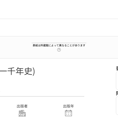
表紙は所蔵館によって異なることがあります
ヘルプページへのリンク
氏一千年史)
7
出版者
出版年