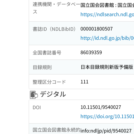
連携機関・データベー
国立国会図書館 : 国立
ス
https://ndlsearch.ndl.go
000001800507
書誌ID（NDLBibID）
http://id.ndl.go.jp/bib
86039359
全国書誌番号
日本目録規則新版予備版
目録規則
111
整理区分コード
デジタル
10.11501/9540027
DOI
https://doi.org/10.115
国立国会図書館永続的
info:ndljp/pid/9540027