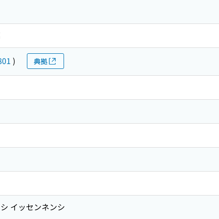
編
801
)
典拠
シ イッセンネンシ