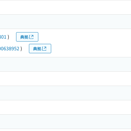
801
)
典拠
00638952
)
典拠