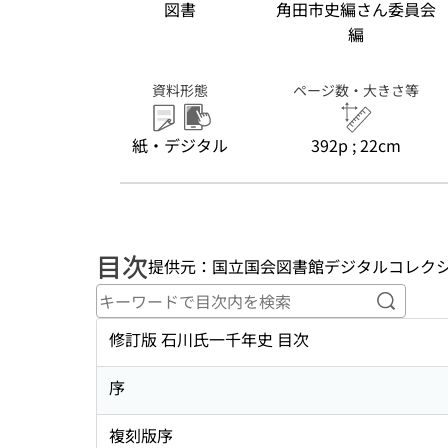
図書
角田市史編さん委員会
編
資料形態
ページ数・大きさ等
紙・デジタル
392p ; 22cm
目次
提供元：国立国会図書館デジタルコレク
キーワ
修訂版 石川氏一千年史 目次
序
複刻版序