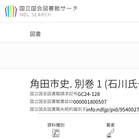
本文へ移動
図書
角田市史. 別巻 1 (石川
GC24-128
国立国会図書館請求記号
000001800507
国立国会図書館書誌ID
info:ndljp/pid/954002
国立国会図書館永続的識別子
資料種別
著者