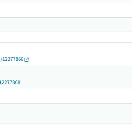
01/12277868
8
d/12277868