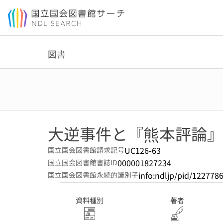
本文へ移動
図書
大逆事件と『熊本評論』
UC126-63
国立国会図書館請求記号
000001827234
国立国会図書館書誌ID
info:ndljp/pid/122778
国立国会図書館永続的識別子
資料種別
著者