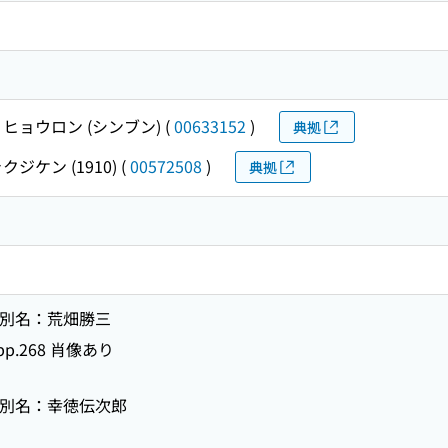
ヒョウロン (シンブン)
(
00633152
)
典拠
ジケン (1910)
(
00572508
)
典拠
） 別名：荒畑勝三
p.268 肖像あり
） 別名：幸徳伝次郎