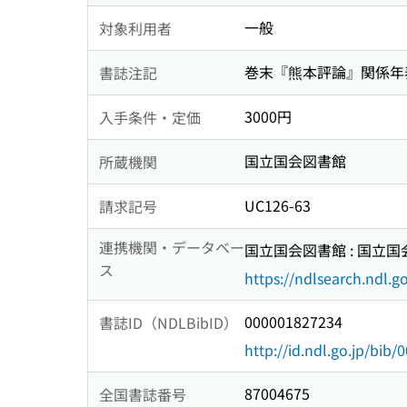
一般
対象利用者
巻末『熊本評論』関係年
書誌注記
3000円
入手条件・定価
国立国会図書館
所蔵機関
UC126-63
請求記号
連携機関・データベー
国立国会図書館 : 国立
ス
https://ndlsearch.ndl.go
000001827234
書誌ID（NDLBibID）
http://id.ndl.go.jp/bib
87004675
全国書誌番号