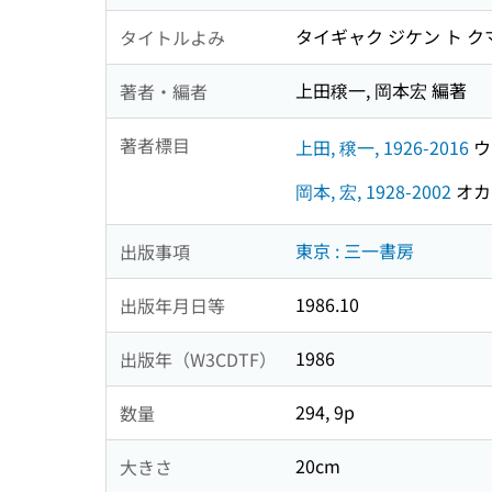
タイギャク ジケン ト 
タイトルよみ
上田穣一, 岡本宏 編著
著者・編者
著者標目
上田, 穣一, 1926-2016
ウ
岡本, 宏, 1928-2002
オカモ
東京 : 三一書房
出版事項
1986.10
出版年月日等
1986
出版年（W3CDTF）
294, 9p
数量
20cm
大きさ