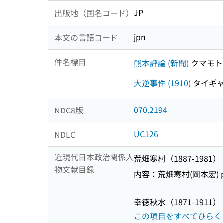
JP
出版地（国名コード）
jpn
本文の言語コード
件名標目
熊本評論 (新聞)
クマモト 
大逆事件 (1910)
タイギャク
070.2194
NDC8版
UC126
NDLC
近現代日本政治関係人
荒畑寒村（1887-1981
物文献目録
内容：荒畑寒村(岡本宏) p
幸徳秋水（1871-1911
この項目をすべてひらく