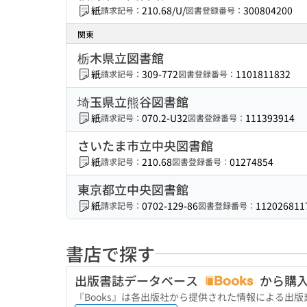
紙
210.68/U/
300804200
請求記号：
図書登録番号：
関東
栃木県立図書館
紙
309-772
1101811832
請求記号：
図書登録番号：
埼玉県立熊谷図書館
紙
070.2-U32
111393914
請求記号：
図書登録番号：
さいたま市立中央図書館
紙
210.68
01274854
請求記号：
図書登録番号：
東京都立中央図書館
紙
0702-129-86
112026811
請求記号：
図書登録番号：
書店で探す
出版書誌データベース
から購
『Books』は各出版社から提供された情報による出