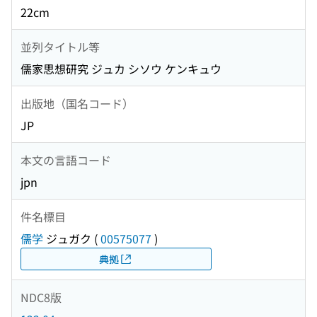
22cm
並列タイトル等
儒家思想研究 ジュカ シソウ ケンキュウ
出版地（国名コード）
JP
本文の言語コード
jpn
件名標目
儒学
ジュガク
(
00575077
)
典拠
NDC8版