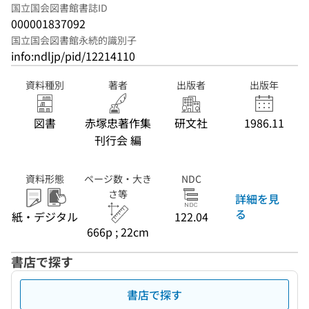
国立国会図書館書誌ID
000001837092
国立国会図書館永続的識別子
info:ndljp/pid/12214110
資料種別
著者
出版者
出版年
図書
赤塚忠著作集
研文社
1986.11
刊行会 編
資料形態
ページ数・大き
NDC
さ等
詳細を見
る
紙・デジタル
122.04
666p ; 22cm
書店で探す
書店で探す