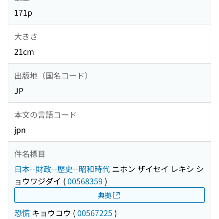
171p
大きさ
21cm
出版地（国名コード）
JP
本文の言語コード
jpn
件名標目
日本--財政--歴史--昭和時代
ニホン ザイセイ レキシ シ
ョウワジダイ
(
00568359
)
典拠
恐慌
キョウコウ
(
00567225
)