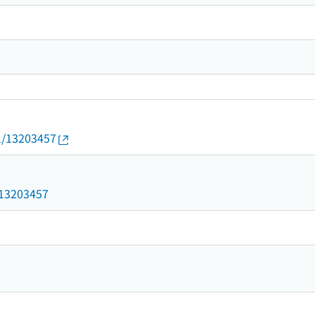
01/13203457
7
d/13203457