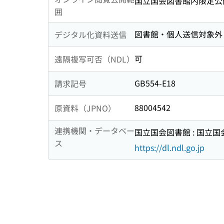
国立国会図書館内限定公
囲
図書館・個人送信対象外
デジタル化資料送信
可
遠隔複写可否（NDL）
GB554-E18
請求記号
88004542
原資料（JPNO）
連携機関・データベー
国立国会図書館 : 国立
ス
https://dl.ndl.go.jp