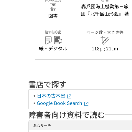
轟兵団海上機動第三旅
団『北千島山形会』 著
図書
資料形態
ページ数・大きさ等
紙・デジタル
118p ; 21cm
書店で探す
日本の古本屋
Google Book Search
障害者向け資料で読む
みなサーチ