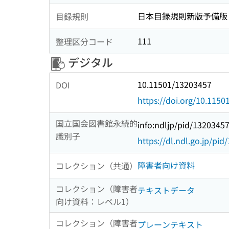
日本目録規則新版予備版
目録規則
111
整理区分コード
デジタル
10.11501/13203457
DOI
https://doi.org/10.115
国立国会図書館永続的
info:ndljp/pid/1320345
識別子
https://dl.ndl.go.jp/pi
障害者向け資料
コレクション（共通）
コレクション（障害者
テキストデータ
向け資料：レベル1）
コレクション（障害者
プレーンテキスト