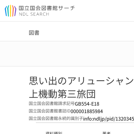
本文へ移動
図書
思い出のアリューシャン占
上機動第三旅団
GB554-E18
国立国会図書館請求記号
000001885984
国立国会図書館書誌ID
info:ndljp/pid/132034
国立国会図書館永続的識別子
資料種別
著者