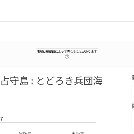
表紙は所蔵館によって異なることがあります
ヘルプページへのリンク
守島 : とどろき兵団海
57
出版者
出版年