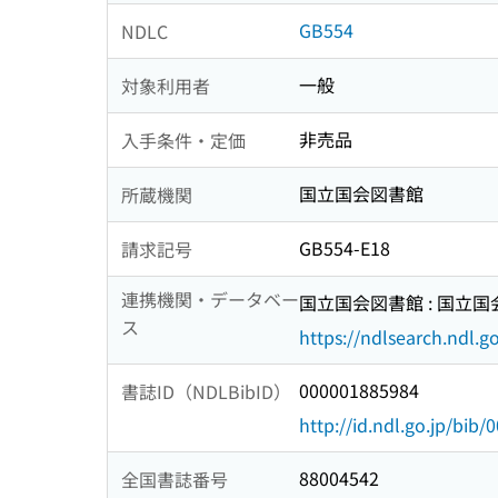
GB554
NDLC
一般
対象利用者
非売品
入手条件・定価
国立国会図書館
所蔵機関
GB554-E18
請求記号
連携機関・データベー
国立国会図書館 : 国立
ス
https://ndlsearch.ndl.go
000001885984
書誌ID（NDLBibID）
http://id.ndl.go.jp/bib
88004542
全国書誌番号