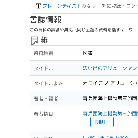
プレーンテキスト
みなサーチに登録・ログ
書誌情報
この資料の詳細や典拠（同じ主題の資料を指すキーワー
紙
図書
資料種別
思い出のアリューシャン占
タイトル
オモイデ ノ アリューシ
タイトルよみ
轟兵団海上機動第三旅団
著者・編者
轟兵団海上機動第三旅団
著者標目
典拠