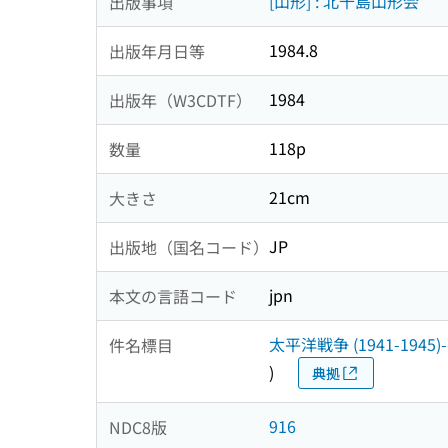
[山形] : 北千島山形会
出版事項
1984.8
出版年月日等
1984
出版年（W3CDTF）
118p
数量
21cm
大きさ
JP
出版地（国名コード）
jpn
本文の言語コード
太平洋戦争 (1941-194
件名標目
)
典拠
916
NDC8版