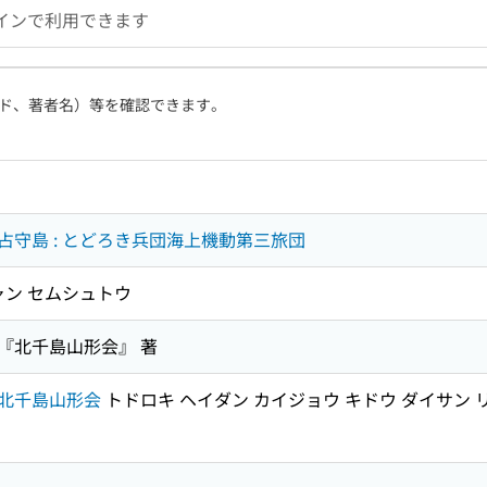
インで利用できます
ド、著者名）等を確認できます。
守島 : とどろき兵団海上機動第三旅団
ャン セムシュトウ
『北千島山形会』 著
北千島山形会
トドロキ ヘイダン カイジョウ キドウ ダイサン 