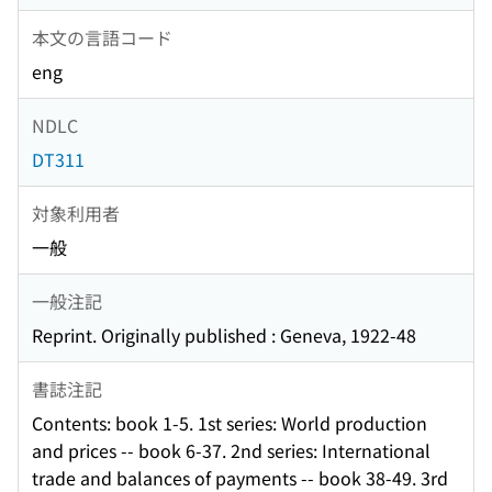
本文の言語コード
eng
NDLC
DT311
対象利用者
一般
一般注記
Reprint. Originally published : Geneva, 1922-48
書誌注記
Contents: book 1-5. 1st series: World production
and prices -- book 6-37. 2nd series: International
trade and balances of payments -- book 38-49. 3rd