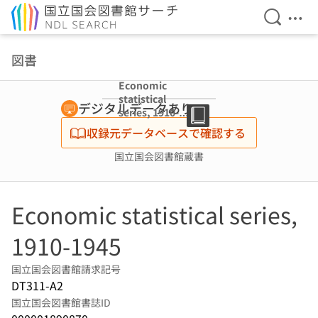
検索を開
メニ
本文へ移動
図書
Economic
statistical
デジタルデータあり
series, 1910-
1945
収録元データベースで確認する
国立国会図書館蔵書
Economic statistical series,
1910-1945
国立国会図書館請求記号
DT311-A2
国立国会図書館書誌ID