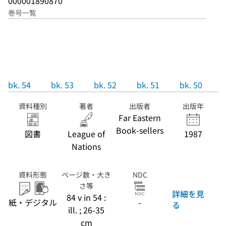
000001890870
巻号一覧
bk. 54
bk. 53
bk. 52
bk. 51
bk. 50
資料種別
著者
出版者
出版年
Far Eastern
Book-sellers
図書
League of
1987
Nations
資料形態
ページ数・大き
NDC
さ等
詳細を見
84 v in 54 :
紙・デジタル
-
る
ill. ; 26-35
cm