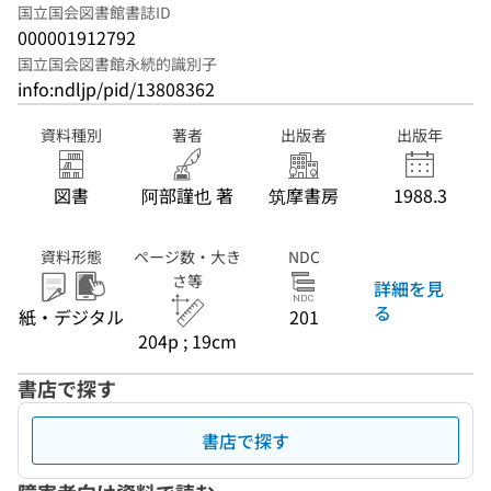
国立国会図書館書誌ID
000001912792
国立国会図書館永続的識別子
info:ndljp/pid/13808362
資料種別
著者
出版者
出版年
図書
阿部謹也 著
筑摩書房
1988.3
資料形態
ページ数・大き
NDC
さ等
詳細を見
る
紙・デジタル
201
204p ; 19cm
書店で探す
書店で探す