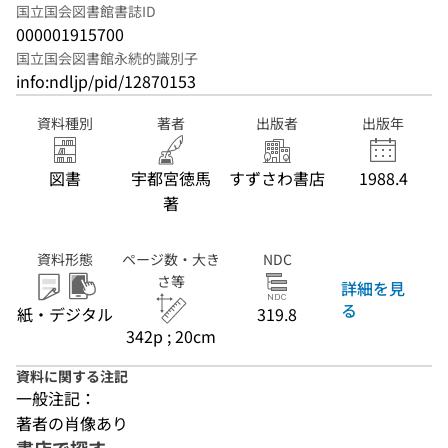
国立国会図書館書誌ID
000001915700
国立国会図書館永続的識別子
info:ndljp/pid/12870153
資料種別
著者
出版者
出版年
図書
宇都宮徳馬
すずさわ書店
1988.4
著
資料形態
ページ数・大き
NDC
さ等
詳細を見
る
紙・デジタル
319.8
342p ; 20cm
資料に関する注記
一般注記：
著者の肖像あり