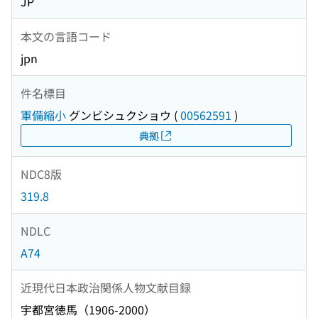
JP
本文の言語コード
jpn
件名標目
軍備縮小
グンビシュクショウ
(
00562591
)
典拠
NDC8版
319.8
NDLC
A74
近現代日本政治関係人物文献目録
宇都宮徳馬（1906-2000）