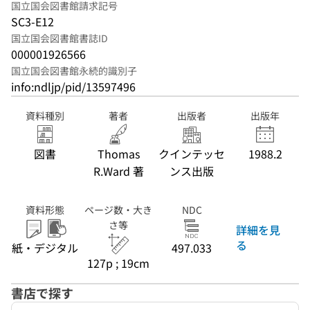
国立国会図書館請求記号
SC3-E12
国立国会図書館書誌ID
000001926566
国立国会図書館永続的識別子
info:ndljp/pid/13597496
資料種別
著者
出版者
出版年
図書
Thomas
クインテッセ
1988.2
R.Ward 著
ンス出版
資料形態
ページ数・大き
NDC
さ等
詳細を見
る
紙・デジタル
497.033
127p ; 19cm
書店で探す