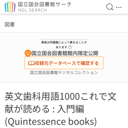
検索を開
メニ
本文へ移動
図書
表紙は所蔵館によって異なることが
ヘルプページへのリンク
あります
国立国会図書館館内限定公開
収録元データベースで確認する
国立国会図書館デジタルコレクション
英文歯科用語1000これで文
献が読める : 入門編
(Quintessence books)