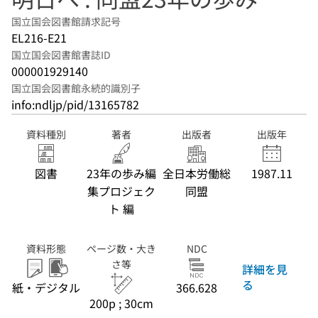
国立国会図書館請求記号
EL216-E21
国立国会図書館書誌ID
000001929140
国立国会図書館永続的識別子
info:ndljp/pid/13165782
資料種別
著者
出版者
出版年
図書
23年の歩み編
全日本労働総
1987.11
集プロジェク
同盟
ト 編
資料形態
ページ数・大き
NDC
さ等
詳細を見
る
紙・デジタル
366.628
200p ; 30cm