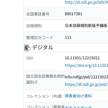
http://id.ndl.go.jp/bib
89017381
全国書誌番号
日本目録規則新版予備版
目録規則
111
整理区分コード
デジタル
10.11501/12215021
DOI
https://doi.org/10.115
国立国会図書館永続的
info:ndljp/pid/1221502
識別子
https://dl.ndl.go.jp/pi
障害者向け資料
コレクション（共通）
コレクション（障害者
テキストデータ