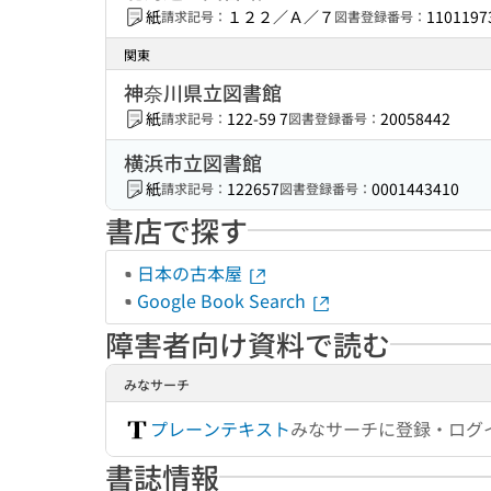
紙
１２２／Ａ／７
1101197
請求記号：
図書登録番号：
関東
神奈川県立図書館
紙
122-59 7
20058442
請求記号：
図書登録番号：
横浜市立図書館
紙
122657
0001443410
請求記号：
図書登録番号：
書店で探す
日本の古本屋
Google Book Search
障害者向け資料で読む
みなサーチ
プレーンテキスト
みなサーチに登録・ログ
書誌情報