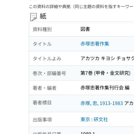
この資料の詳細や典拠（同じ主題の資料を指すキーワー
紙
図書
資料種別
赤塚忠著作集
タイトル
アカツカ キヨシ チョサ
タイトルよみ
第7巻 (甲骨・金文研究)
巻次・部編番号
赤塚忠著作集刊行会 編
著者・編者
著者標目
赤塚, 忠, 1913-1983
アカツ
東京 : 研文社
出版事項
1989.1
出版年月日等