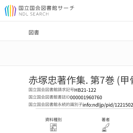
本文へ移動
図書
赤塚忠著作集. 第7巻 (
HB21-122
国立国会図書館請求記号
000001960760
国立国会図書館書誌ID
info:ndljp/pid/122150
国立国会図書館永続的識別子
資料種別
著者