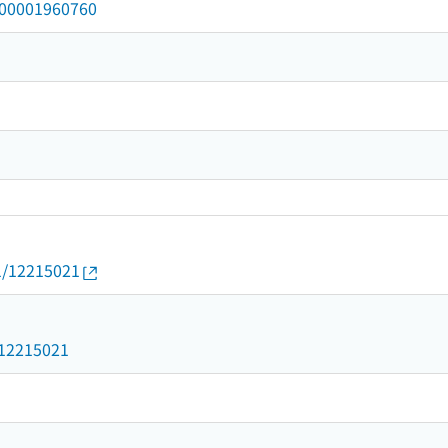
/000001960760
01/12215021
1
d/12215021