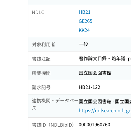
HB21
NDLC
GE265
KK24
一般
対象利用者
著作論文目録・略年譜: p9
書誌注記
国立国会図書館
所蔵機関
HB21-122
請求記号
連携機関・データベー
国立国会図書館 : 国立
ス
https://ndlsearch.ndl.go
000001960760
書誌ID（NDLBibID）