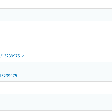
01/13239975
5
d/13239975