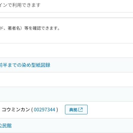
インで利用できます
ド、著者名）等を確認できます。
治前半までの染め型紙図録
 コウミンカン
(
00297344
)
典拠
町公民館