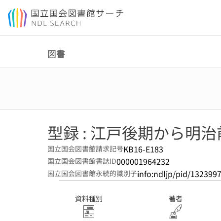
本文へ移動
図書
型録 : 江戸後期から明
KB16-E183
国立国会図書館請求記号
000001964232
国立国会図書館書誌ID
info:ndljp/pid/132399
国立国会図書館永続的識別子
資料種別
著者