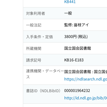
KB441
一般
対象利用者
監修: 藤枝アイ
一般注記
3800円 (税込)
入手条件・定価
国立国会図書館
所蔵機関
KB16-E183
請求記号
連携機関・データベー
国立国会図書館 : 国立
ス
https://ndlsearch.ndl.go
000001964232
書誌ID（NDLBibID）
http://id.ndl.go.jp/bib