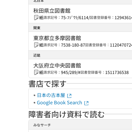
北日本
秋田県立図書館
紙
75-ﾌｼﾞﾜﾗ/6114/
1294361
請求記号：
図書登録番号：
関東
東京都立多摩図書館
紙
7538-180-87
112047072
請求記号：
図書登録番号：
近畿
大阪府立中央図書館
紙
945/289/#
1511736538
請求記号：
図書登録番号：
書店で探す
日本の古本屋
Google Book Search
障害者向け資料で読む
みなサーチ