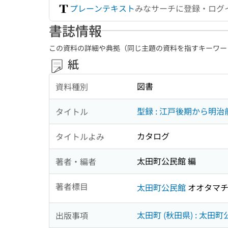
プレーンテキスト
みなサーチに登録・ログ
書誌情報
この資料の詳細や典拠（同じ主題の資料を指すキーワー
紙
図書
資料種別
型録 : 江戸後期から明
タイトル
カタログ
タイトルよみ
太田町公民館 編
著者・編者
著者標目
太田町公民館
オオタマチ
太田町 (秋田県) : 太田
出版事項