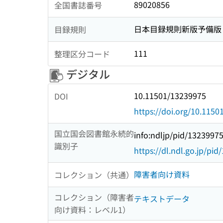
89020856
全国書誌番号
日本目録規則新版予備版
目録規則
111
整理区分コード
デジタル
10.11501/13239975
DOI
https://doi.org/10.115
国立国会図書館永続的
info:ndljp/pid/1323997
識別子
https://dl.ndl.go.jp/pi
障害者向け資料
コレクション（共通）
コレクション（障害者
テキストデータ
向け資料：レベル1）