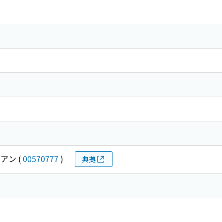
ズアン
(
00570777
)
典拠