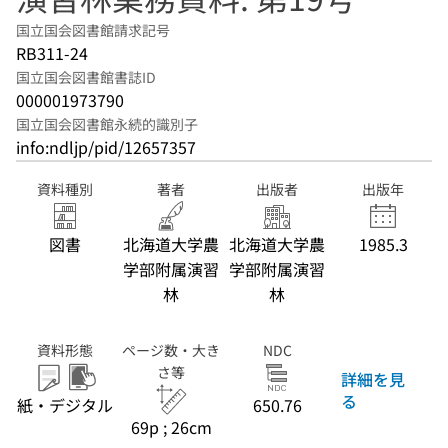
国立国会図書館請求記号
RB311-24
国立国会図書館書誌ID
000001973790
国立国会図書館永続的識別子
info:ndljp/pid/12657357
資料種別
著者
出版者
出版年
図書
北海道大学農
北海道大学農
1985.3
学部附属演習
学部附属演習
林
林
資料形態
ページ数・大き
NDC
さ等
詳細を見
る
紙・デジタル
650.76
69p ; 26cm