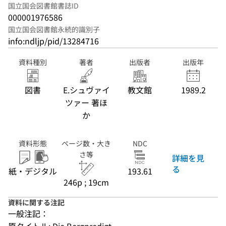
国立国会図書館書誌ID
000001976586
国立国会図書館永続的識別子
info:ndljp/pid/13284716
資料種別
著者
出版者
出版年
図書
E.シュヴァイ
教文館
1989.2
ツァー 著ほ
か
資料形態
ページ数・大き
NDC
さ等
詳細を見
る
紙・デジタル
193.61
246p ; 19cm
資料に関する注記
一般注記：