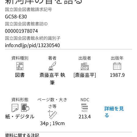
国立国会図書館請求記号
GC58-E30
国立国会図書館書誌ID
000001978074
国立国会図書館永続的識別子
info:ndljp/pid/13230540
資料種別
著者
出版者
出版年
図書
斎藤嘉平 執
[斎藤嘉平]
1987.9
筆
資料形態
ページ数・大き
NDC
さ等
詳細を見
る
紙・デジタル
213.4
34p ; 19cm
資料に関する注記