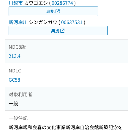
川越市
カワゴエシ
(
00286774
)
典拠
新河岸川
シンガシガワ
(
00637531
)
典拠
NDC8版
213.4
NDLC
GC58
対象利用者
一般
一般注記
新河岸親和会春の文化事業新河岸自治会館新築記念を