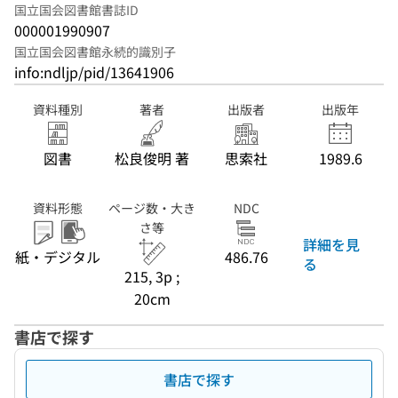
国立国会図書館書誌ID
000001990907
国立国会図書館永続的識別子
info:ndljp/pid/13641906
資料種別
著者
出版者
出版年
図書
松良俊明 著
思索社
1989.6
資料形態
ページ数・大き
NDC
さ等
詳細を見
紙・デジタル
486.76
る
215, 3p ;
20cm
書店で探す
書店で探す