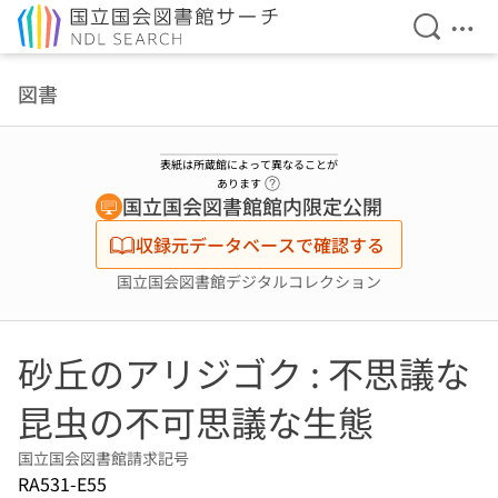
検索を開
メニ
本文へ移動
図書
表紙は所蔵館によって異なることが
ヘルプページへのリンク
あります
国立国会図書館館内限定公開
収録元データベースで確認する
国立国会図書館デジタルコレクション
砂丘のアリジゴク : 不思議な
昆虫の不可思議な生態
国立国会図書館請求記号
RA531-E55