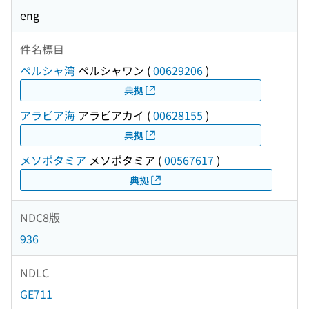
eng
件名標目
ペルシャ湾
ペルシャワン
(
00629206
)
典拠
アラビア海
アラビアカイ
(
00628155
)
典拠
メソポタミア
メソポタミア
(
00567617
)
典拠
NDC8版
936
NDLC
GE711