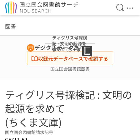
検索を開
メニ
本文へ移動
図書
ティグリス号探検
記 : 文明の起源を
デジタルデータあり
求めて (ちくま文
庫)
収録元データベースで確認する
国立国会図書館蔵書
ティグリス号探検記 : 文明の
起源を求めて
(ちくま文庫)
国立国会図書館請求記号
GE711-E9