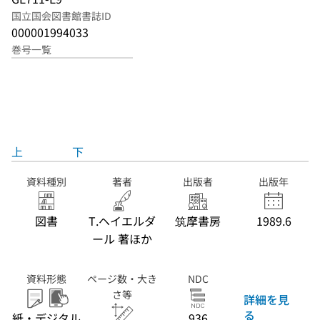
国立国会図書館書誌ID
000001994033
巻号一覧
上
下
資料種別
著者
出版者
出版年
図書
T.ヘイエルダ
筑摩書房
1989.6
ール 著ほか
資料形態
ページ数・大き
NDC
さ等
詳細を見
る
紙・デジタル
936