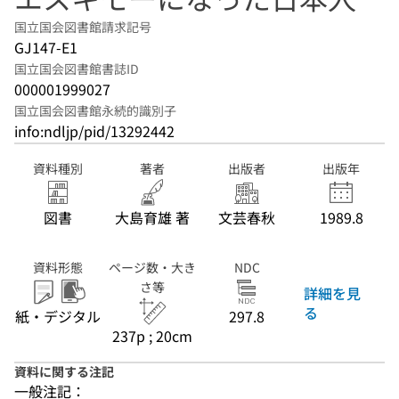
国立国会図書館請求記号
GJ147-E1
国立国会図書館書誌ID
000001999027
国立国会図書館永続的識別子
info:ndljp/pid/13292442
資料種別
著者
出版者
出版年
図書
大島育雄 著
文芸春秋
1989.8
資料形態
ページ数・大き
NDC
さ等
詳細を見
る
紙・デジタル
297.8
237p ; 20cm
資料に関する注記
一般注記：