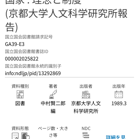
(京都大学人文科学研究所報
告)
国立国会図書館請求記号
GA39-E3
国立国会図書館書誌ID
000002025822
国立国会図書館永続的識別子
info:ndljp/pid/13292869
資料種別
著者
出版者
出版年
図書
中村賢二郎
京都大学人文
1989.3
編
科学研究所
資料形態
ページ数・大き
NDC
さ等
詳細を見