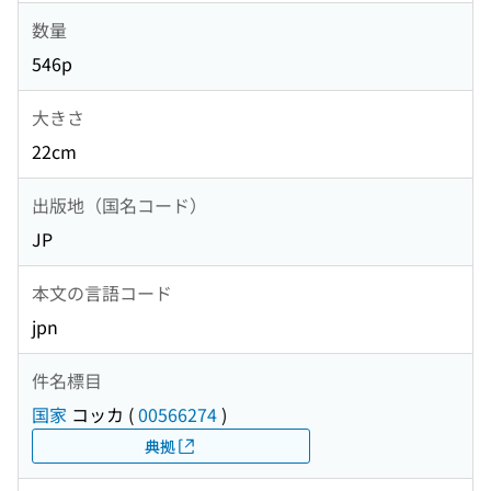
数量
546p
大きさ
22cm
出版地（国名コード）
JP
本文の言語コード
jpn
件名標目
国家
コッカ
(
00566274
)
典拠