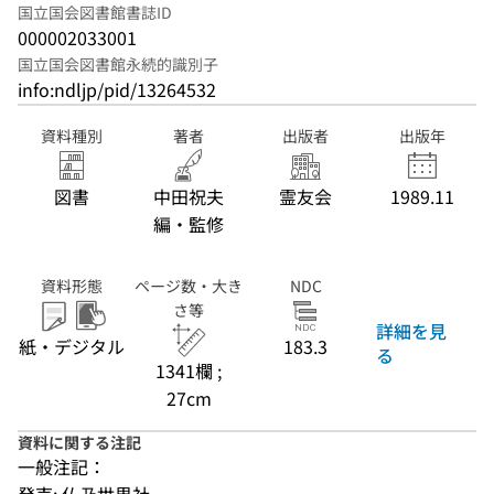
国立国会図書館書誌ID
000002033001
国立国会図書館永続的識別子
info:ndljp/pid/13264532
資料種別
著者
出版者
出版年
図書
中田祝夫
霊友会
1989.11
編・監修
資料形態
ページ数・大き
NDC
さ等
詳細を見
紙・デジタル
183.3
る
1341欄 ;
27cm
資料に関する注記
一般注記：