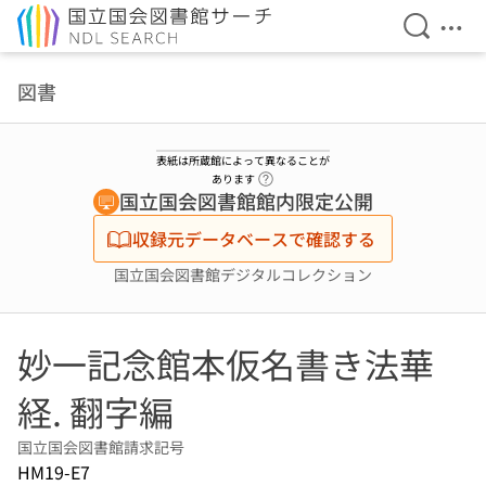
検索を開
メニ
本文へ移動
図書
表紙は所蔵館によって異なることが
ヘルプページへのリンク
あります
国立国会図書館館内限定公開
収録元データベースで確認する
国立国会図書館デジタルコレクション
妙一記念館本仮名書き法華
経. 翻字編
国立国会図書館請求記号
HM19-E7