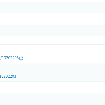
01/13202203
3
d/13202203