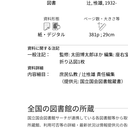
図書
辻, 惟雄, 1932-
資料形態
ページ数・大きさ等
紙・デジタル
381p ; 29cm
資料に関する注記
一般注記：
監修: 太田博太郎ほか 編集: 座右
折り込図1枚
資料詳細
内容細目：
庶民仏教 / 辻惟雄 責任編集
（提供元: 国立国会図書館蔵書）
全国の図書館の所蔵
国立国会図書館サーチが連携している各図書館等から取
所蔵館、利用可否等の詳細・最新状況は情報提供元の各