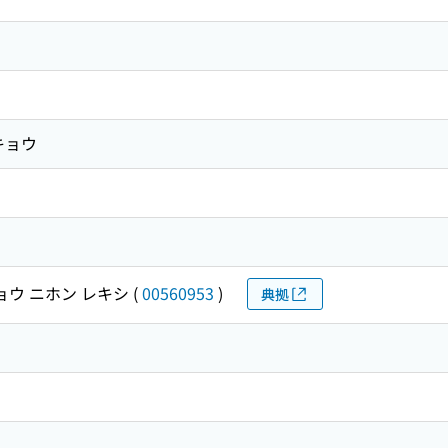
キョウ
ウ ニホン レキシ
(
00560953
)
典拠