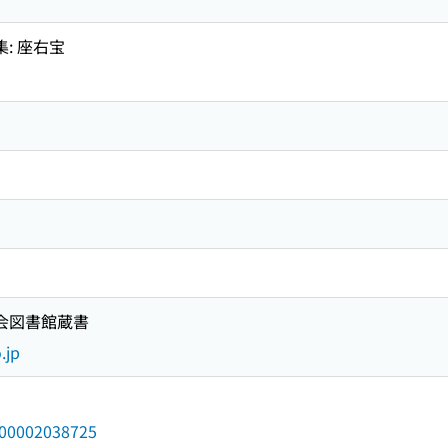
集: 座右宝
国会図書館蔵書
.jp
/000002038725