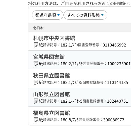
料の利用方法は、ご自身が利用されるお近くの図書館
北日本
札幌市中央図書館
紙
182.1/ｽﾞ/
0110466992
請求記号：
図書登録番号：
宮城県図書館
紙
180.2/ｽ1/5ﾀ
1000235901
請求記号：
図書登録番号：
秋田県立図書館
紙
182.1/ｼｽﾞ/5
110144185
請求記号：
図書登録番号：
山形県立図書館
紙
182.1-ｽﾞｾ-5
102440751
請求記号：
図書登録番号：
福島県立図書館
紙
180.8/Z/5
300086972
請求記号：
図書登録番号：