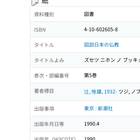
紙
図書
資料種別
4-10-602605-8
ISBN
図説日本の仏教
タイトル
ズセツ ニホン ノ ブッキ
タイトルよみ
第5巻
巻次・部編番号
著者標目
辻, 惟雄, 1932-
ツジ, ノブオ
東京 : 新潮社
出版事項
1990.4
出版年月日等
1990
出版年（W3CDTF）