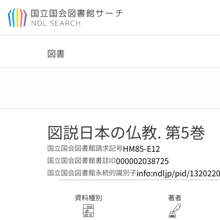
本文へ移動
図書
図説日本の仏教. 第5巻
HM85-E12
国立国会図書館請求記号
000002038725
国立国会図書館書誌ID
info:ndljp/pid/132022
国立国会図書館永続的識別子
資料種別
著者