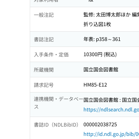
監修: 太田博太郎ほか 編
一般注記
折り込図1枚
年表: p358～361
書誌注記
10300円 (税込)
入手条件・定価
国立国会図書館
所蔵機関
HM85-E12
請求記号
連携機関・データベー
国立国会図書館 : 国立
ス
https://ndlsearch.ndl.go
000002038725
書誌ID（NDLBibID）
http://id.ndl.go.jp/bib