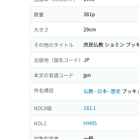
381p
数量
29cm
大きさ
庶民仏教 ショミン ブッ
その他のタイトル
JP
出版地（国名コード）
jpn
本文の言語コード
件名標目
仏教--日本--歴史
ブッキョ
182.1
NDC8版
HM85
NDLC
一般
対象利用者