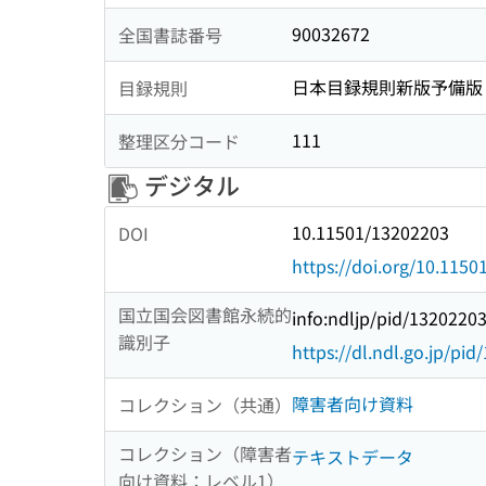
90032672
全国書誌番号
日本目録規則新版予備版
目録規則
111
整理区分コード
デジタル
10.11501/13202203
DOI
https://doi.org/10.115
国立国会図書館永続的
info:ndljp/pid/1320220
識別子
https://dl.ndl.go.jp/pi
障害者向け資料
コレクション（共通）
コレクション（障害者
テキストデータ
向け資料：レベル1）