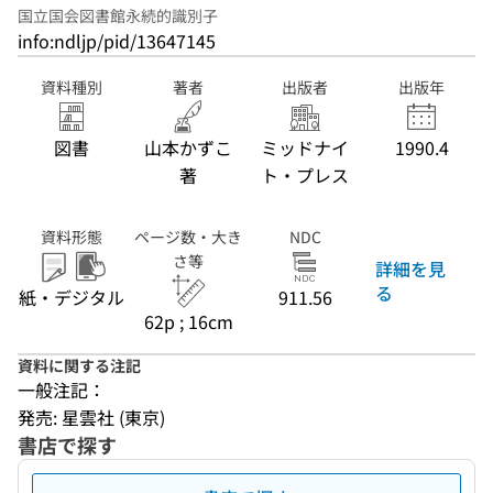
国立国会図書館永続的識別子
info:ndljp/pid/13647145
資料種別
著者
出版者
出版年
図書
山本かずこ
ミッドナイ
1990.4
著
ト・プレス
資料形態
ページ数・大き
NDC
さ等
詳細を見
る
紙・デジタル
911.56
62p ; 16cm
資料に関する注記
一般注記：
発売: 星雲社 (東京)
書店で探す