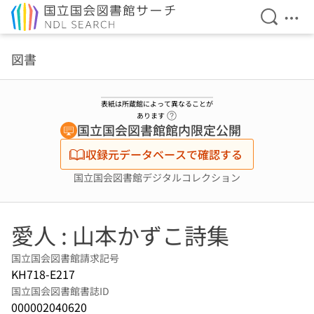
検索を開
メニ
本文へ移動
図書
表紙は所蔵館によって異なることが
ヘルプページへのリンク
あります
国立国会図書館館内限定公開
収録元データベースで確認する
国立国会図書館デジタルコレクション
愛人 : 山本かずこ詩集
国立国会図書館請求記号
KH718-E217
国立国会図書館書誌ID
000002040620