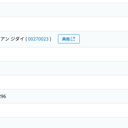
イアン ジダイ
(
00270023
)
典拠
96