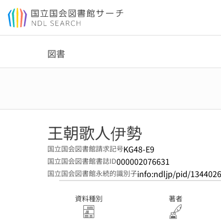
本文へ移動
図書
王朝歌人伊勢
KG48-E9
国立国会図書館請求記号
000002076631
国立国会図書館書誌ID
info:ndljp/pid/134402
国立国会図書館永続的識別子
資料種別
著者