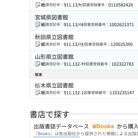
紙
911.13/ﾔ/
0110582426
請求記号：
図書登録番号：
宮城県図書館
紙
911.13/ｲ4
1002621371
請求記号：
図書登録番号：
秋田県立図書館
紙
911.13/ｲｵ/
120025390
請求記号：
図書登録番号：
山形県立図書館
紙
911.132-ﾔﾏ
102322783
請求記号：
図書登録番号：
関東
栃木県立図書館
紙
911.132-1
1103235147
請求記号：
図書登録番号：
書店で探す
出版書誌データベース
から購
『Books』は各出版社から提供された情報による出