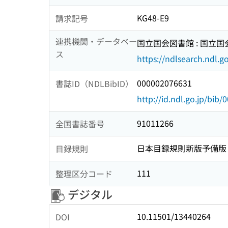
KG48-E9
請求記号
連携機関・データベー
国立国会図書館 : 国立
ス
https://ndlsearch.ndl.go
000002076631
書誌ID（NDLBibID）
http://id.ndl.go.jp/bib
91011266
全国書誌番号
日本目録規則新版予備版
目録規則
111
整理区分コード
デジタル
10.11501/13440264
DOI