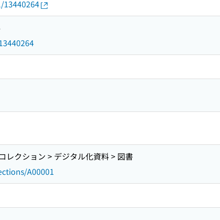
01/13440264
4
d/13440264
レクション > デジタル化資料 > 図書
lections/A00001