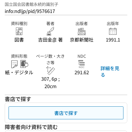
国立国会図書館永続的識別子
info:ndljp/pid/9576617
資料種別
著者
出版者
出版年
図書
吉田金彦 著
京都新聞社
1991.1
資料形態
ページ数・大き
NDC
さ等
詳細を見
紙・デジタル
291.62
る
307, 6p ;
20cm
書店で探す
書店で探す
障害者向け資料で読む