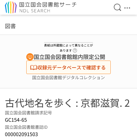
検索を開
メニ
本文へ移動
図書
表紙は所蔵館によって異なることが
ヘルプページへのリンク
あります
国立国会図書館館内限定公開
収録元データベースで確認する
国立国会図書館デジタルコレクション
古代地名を歩く : 京都滋賀. 2
国立国会図書館請求記号
GC154-65
国立国会図書館書誌ID
000002091503