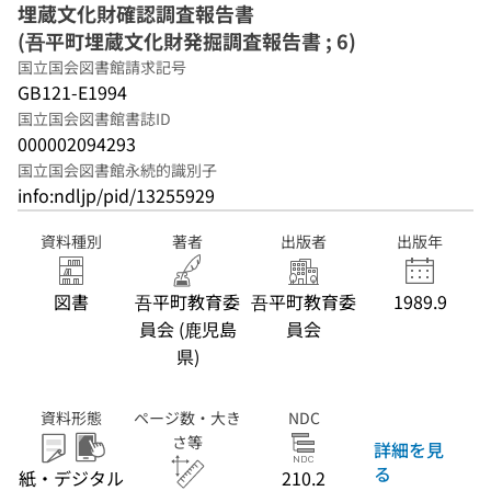
埋蔵文化財確認調査報告書
(吾平町埋蔵文化財発掘調査報告書 ; 6)
国立国会図書館請求記号
GB121-E1994
国立国会図書館書誌ID
000002094293
国立国会図書館永続的識別子
info:ndljp/pid/13255929
資料種別
著者
出版者
出版年
図書
吾平町教育委
吾平町教育委
1989.9
員会 (鹿児島
員会
県)
資料形態
ページ数・大き
NDC
さ等
詳細を見
る
紙・デジタル
210.2