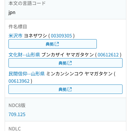
本文の言語コード
jpn
件名標目
米沢市
ヨネザワシ
(
00309305
)
典拠
文化財--山形県
ブンカザイ ヤマガタケン
(
00612612
)
典拠
民間信仰--山形県
ミンカンシンコウ ヤマガタケン
(
00613962
)
典拠
NDC8版
709.125
NDLC