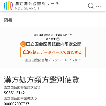
検索を開
メニ
本文へ移動
図書
表紙は所蔵館によって異なることが
ヘルプページへのリンク
あります
国立国会図書館館内限定公開
収録元データベースで確認する
国立国会図書館デジタルコレクション
漢方処方類方鑑別便覧
国立国会図書館請求記号
SC851-E142
国立国会図書館書誌ID
000002097737