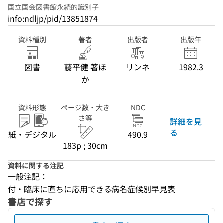
国立国会図書館永続的識別子
info:ndljp/pid/13851874
資料種別
著者
出版者
出版年
図書
藤平健 著ほ
リンネ
1982.3
か
資料形態
ページ数・大き
NDC
さ等
詳細を見
る
紙・デジタル
490.9
183p ; 30cm
資料に関する注記
一般注記：
付・臨床に直ちに応用できる病名症候別早見表
書店で探す