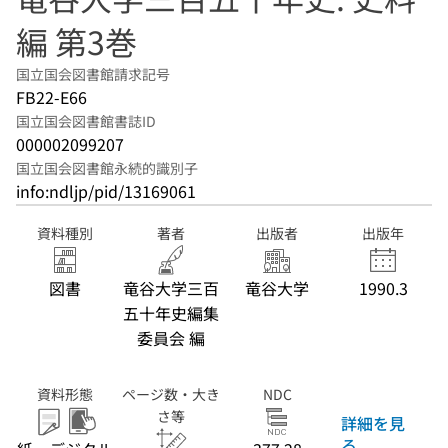
編 第3巻
国立国会図書館請求記号
FB22-E66
国立国会図書館書誌ID
000002099207
国立国会図書館永続的識別子
info:ndljp/pid/13169061
資料種別
著者
出版者
出版年
図書
竜谷大学三百
竜谷大学
1990.3
五十年史編集
委員会 編
資料形態
ページ数・大き
NDC
さ等
詳細を見
る