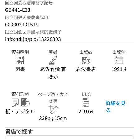
国立国会図書館請求記号
GB441-E33
国立国会図書館書誌ID
000002104519
国立国会図書館永続的識別子
info:ndljp/pid/13228303
資料種別
著者
出版者
出版年
図書
尾佐竹猛 著
岩波書店
1991.4
ほか
資料形態
ページ数・大き
NDC
さ等
詳細を見
る
紙・デジタル
210.64
338p ; 15cm
書店で探す