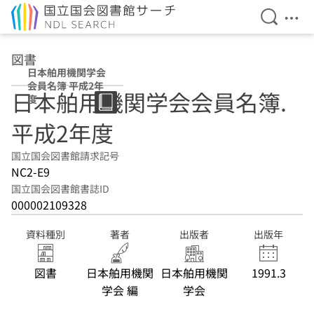
検索を開
メニ
本文へ移動
図書
日本舶用機関学会
会員名簿 平成2年
日本舶用機関学会会員名簿.
度
平成2年度
国立国会図書館請求記号
NC2-E9
国立国会図書館書誌ID
000002109328
資料種別
著者
出版者
出版年
図書
日本舶用機関
日本舶用機関
1991.3
学会 編
学会