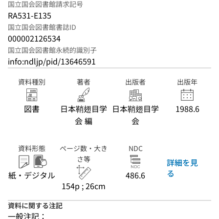
国立国会図書館請求記号
RA531-E135
国立国会図書館書誌ID
000002126534
国立国会図書館永続的識別子
info:ndljp/pid/13646591
資料種別
著者
出版者
出版年
図書
日本鞘翅目学
日本鞘翅目学
1988.6
会 編
会
資料形態
ページ数・大き
NDC
さ等
詳細を見
る
紙・デジタル
486.6
154p ; 26cm
資料に関する注記
一般注記：