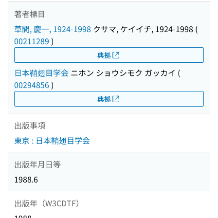
著者標目
草間, 慶一, 1924-1998
クサマ, ケイイチ, 1924-1998
(
00211289
)
典拠
日本鞘翅目学会
ニホン ショウシモク ガッカイ
(
00294856
)
典拠
出版事項
東京 : 日本鞘翅目学会
出版年月日等
1988.6
出版年（W3CDTF）