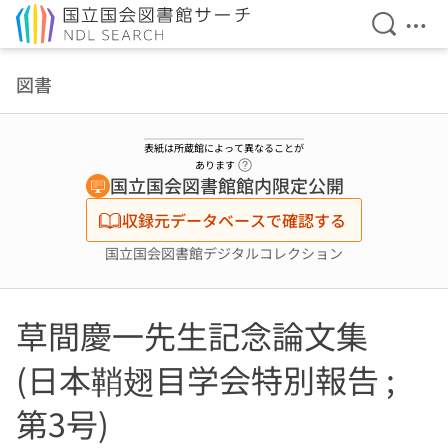
検索を開
メニ
本文へ移動
図書
表紙は所蔵館によって異なることが
ヘルプページへのリンク
あります
国立国会図書館館内限定公開
収録元データベースで確認する
国立国会図書館デジタルコレクション
草間慶一先生記念論文集
(日本鞘翅目学会特別報告 ;
第3号)