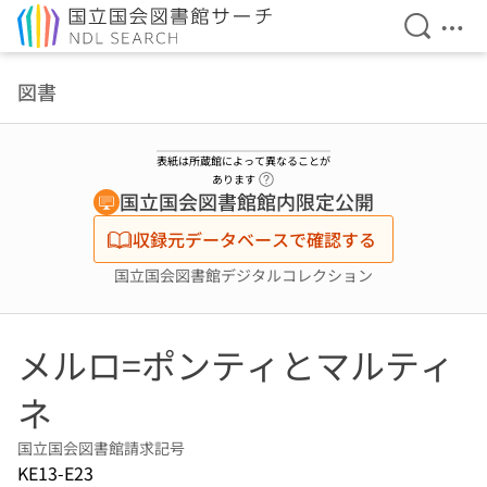
検索を開
メニ
本文へ移動
図書
表紙は所蔵館によって異なることが
ヘルプページへのリンク
あります
国立国会図書館館内限定公開
収録元データベースで確認する
国立国会図書館デジタルコレクション
メルロ=ポンティとマルティ
ネ
国立国会図書館請求記号
KE13-E23