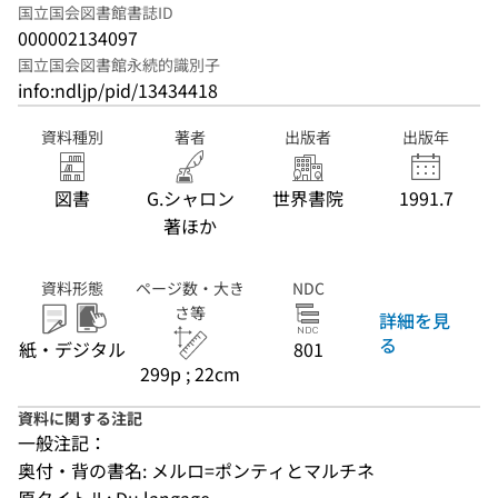
国立国会図書館書誌ID
000002134097
国立国会図書館永続的識別子
info:ndljp/pid/13434418
資料種別
著者
出版者
出版年
図書
G.シャロン
世界書院
1991.7
著ほか
資料形態
ページ数・大き
NDC
さ等
詳細を見
る
紙・デジタル
801
299p ; 22cm
資料に関する注記
一般注記：
奥付・背の書名: メルロ=ポンティとマルチネ