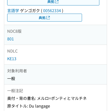
典拠
言語学
ゲンゴガク
(
00562334
)
典拠
NDC8版
801
NDLC
KE13
対象利用者
一般
一般注記
奥付・背の書名: メルロ=ポンティとマルチネ
原タイトル: Du langage