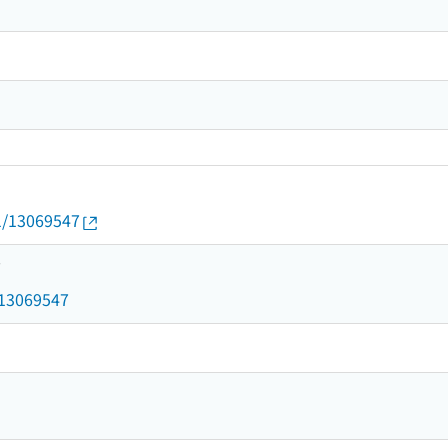
01/13069547
7
d/13069547