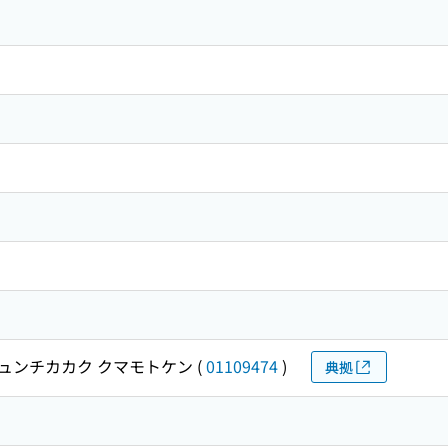
ュンチカカク クマモトケン
(
01109474
)
典拠