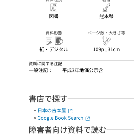
図書
熊本県
資料形態
ページ数・大きさ等
紙・デジタル
109p ; 31cm
資料に関する注記
一般注記：
平成3年地価公示含
書店で探す
日本の古本屋
Google Book Search
障害者向け資料で読む