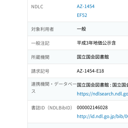
AZ-1454
NDLC
EF52
一般
対象利用者
平成3年地価公示含
一般注記
国立国会図書館
所蔵機関
AZ-1454-E18
請求記号
連携機関・データベー
国立国会図書館 : 国立
ス
https://ndlsearch.ndl.go
000002146028
書誌ID（NDLBibID）
http://id.ndl.go.jp/bib