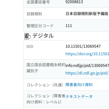
92008813
全国書誌番号
日本目録規則新版予備版
目録規則
111
整理区分コード
デジタル
10.11501/13069547
DOI
https://doi.org/10.115
国立国会図書館永続的
info:ndljp/pid/1306954
識別子
https://dl.ndl.go.jp/pi
障害者向け資料
コレクション（共通）
コレクション（障害者
テキストデータ
向け資料：レベル1）