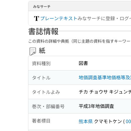
みなサーチ
プレーンテキスト
みなサーチに登録・ログ
書誌情報
この資料の詳細や典拠（同じ主題の資料を指すキーワー
紙
図書
資料種別
地価調査基準地価格等及
タイトル
チカ チョウサ キジュン
タイトルよみ
平成3年地価調査
巻次・部編番号
著者標目
熊本県
クマモトケン
(
00