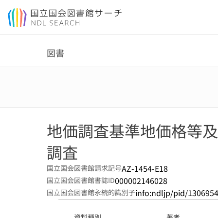
本文へ移動
図書
地価調査基準地価格等及
調査
AZ-1454-E18
国立国会図書館請求記号
000002146028
国立国会図書館書誌ID
info:ndljp/pid/130695
国立国会図書館永続的識別子
資料種別
著者