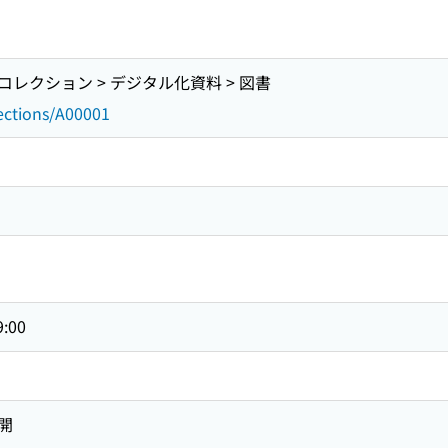
レクション > デジタル化資料 > 図書
lections/A00001
9:00
開