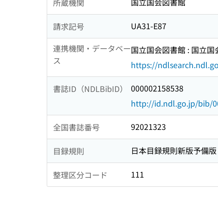
国立国会図書館
所蔵機関
UA31-E87
請求記号
連携機関・データベー
国立国会図書館 : 国立
ス
https://ndlsearch.ndl.go
000002158538
書誌ID（NDLBibID）
http://id.ndl.go.jp/bib
92021323
全国書誌番号
日本目録規則新版予備版
目録規則
111
整理区分コード