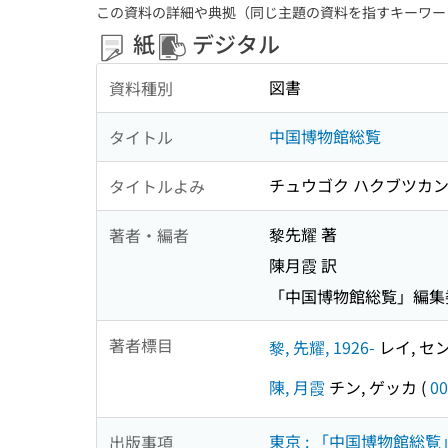
この資料の詳細や典拠（同じ主題の資料を指すキーワー
紙
デジタル
図書
資料種別
中国博物館総覧
タイトル
チュウゴク ハクブツカン
タイトルよみ
黎先耀 著
著者・編者
陳月霞 訳
「中国博物館総覧」編集
著者標目
黎, 先耀, 1926-
レイ, セン
陳, 月霞
チン, ゲッカ
(
00
東京 : 「中国博物館総
出版事項