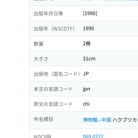
[1990]
出版年月日等
1990
出版年（W3CDTF）
2冊
数量
31cm
大きさ
JP
出版地（国名コード）
jpn
本文の言語コード
chi
原文の言語コード
件名標目
博物館--中国
ハクブツカ
069.0222
NDC8版