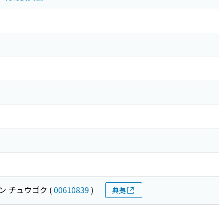
ン チュウゴク
(
00610839
)
典拠