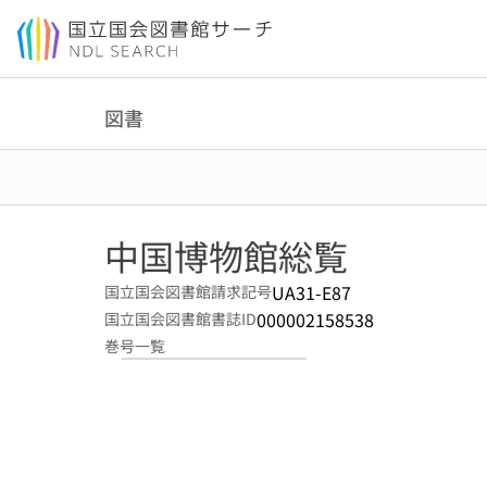
本文へ移動
図書
中国博物館総覧
UA31-E87
国立国会図書館請求記号
000002158538
国立国会図書館書誌ID
巻号一覧