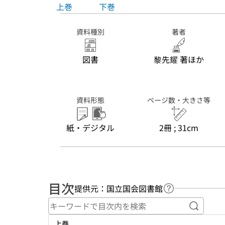
上巻
下巻
資料種別
著者
図書
黎先耀 著ほか
資料形態
ページ数・大きさ等
紙・デジタル
2冊 ; 31cm
目次
提供元：国立国会図書館
ヘルプページへ
キーワ
上巻