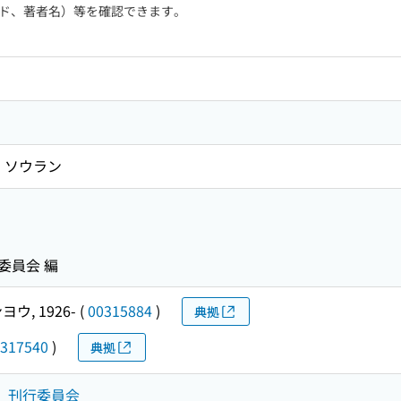
ド、著者名）等を確認できます。
 ソウラン
委員会 編
ヨウ, 1926-
(
00315884
)
典拠
317540
)
典拠
覧」刊行委員会