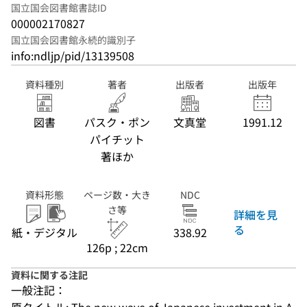
国立国会図書館書誌ID
000002170827
国立国会図書館永続的識別子
info:ndljp/pid/13139508
資料種別
著者
出版者
出版年
図書
パスク・ポン
文真堂
1991.12
パイチット
著ほか
資料形態
ページ数・大き
NDC
さ等
詳細を見
る
紙・デジタル
338.92
126p ; 22cm
資料に関する注記
一般注記：