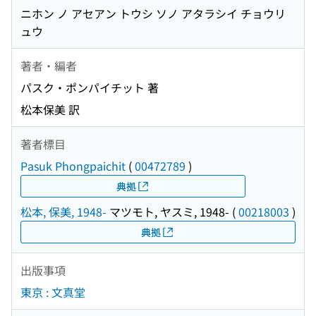
ニホン ノ アセアン トウシ ソノ アタラシイ チョウリ
ュウ
著者・編者
パスク・ポンパイチット 著
松本保美 訳
著者標目
Pasuk Phongpaichit
(
00472789
)
典拠
松本, 保美, 1948-
マツモト, ヤスミ, 1948-
(
00218003
)
典拠
出版事項
東京 : 文真堂