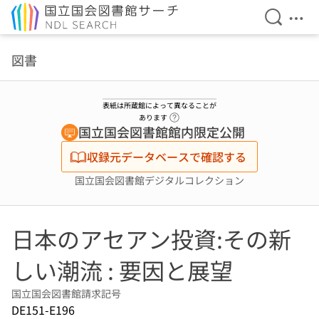
検索を開
メニ
本文へ移動
図書
表紙は所蔵館によって異なることが
ヘルプページへのリンク
あります
国立国会図書館館内限定公開
収録元データベースで確認する
国立国会図書館デジタルコレクション
日本のアセアン投資:その新
しい潮流 : 要因と展望
国立国会図書館請求記号
DE151-E196