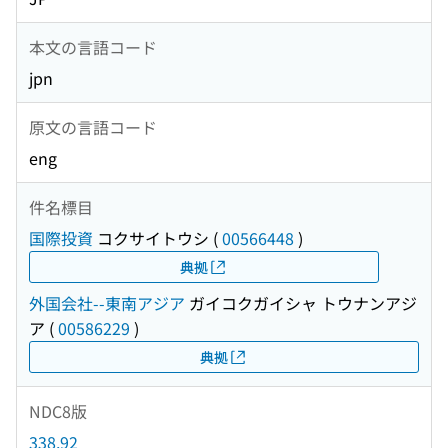
本文の言語コード
jpn
原文の言語コード
eng
件名標目
国際投資
コクサイトウシ
(
00566448
)
典拠
外国会社--東南アジア
ガイコクガイシャ トウナンアジ
ア
(
00586229
)
典拠
NDC8版
338.92